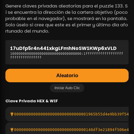
Genere claves privadas aleatorias para el puzzle 133. S
i se encuentra la dirección de la cartera objetivo (poco
probable en el navegador), se mostrará en la pantalla.
Solo úselo si cree que este es el primer y último día afo
rtunado del mundo.
17uDfp5r4n441xkgLFmhNoSW1KWp6xVLD
1000000000000000000000000000000000
:
1ffffffffffffffffff
fffffffffffffff
Aleatorio
Iniciar Auto Clic
Clave Privada
HEX & WIF
0000000000000000000000000000001965b55d4e9bb39f5451
000000000000000000000000000000140df3e21894f506e4e4