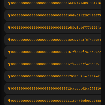
0000000000000000000000000000001ddd24a2d891334716b0
0000000000000000000000000000001068a59f2297470075e9
0000000000000000000000000000001d80afad6777b166fa54
0000000000000000000000000000001593274c3fcf4339e44d
000000000000000000000000000000167fb558f7a75d0922ee
0000000000000000000000000000001cfe799b7f425b035116
000000000000000000000000000000179325b7fac1282ed16a
00000000000000000000000000000012ccaabc62cc1702198f
0000000000000000000000000000001115947ded0e7b0688ff