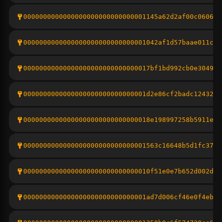
0000000000000000000000000000001145a62d2af00c0606be
0000000000000000000000000000001042af1d57baae011c9c
00000000000000000000000000000017bf1bd992cb0e304965
0000000000000000000000000000001d2e86cf2badc124325e
00000000000000000000000000000018e198997258b5911e78
0000000000000000000000000000001563c16648b5d1fc37ee
00000000000000000000000000000010f51e0e7b652d002de9
0000000000000000000000000000001ad7d006cf46e0f4eb4d