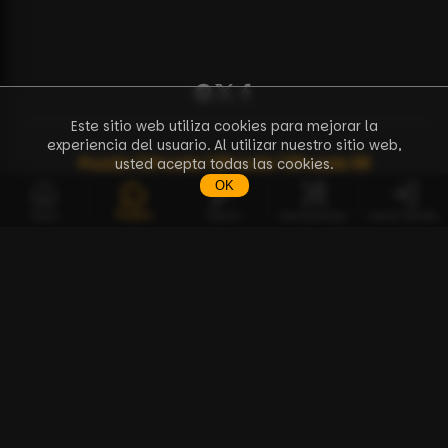
Este sitio web utiliza cookies para mejorar la
experiencia del usuario. Al utilizar nuestro sitio web,
Puzzle
71
Puzzle
72
Puzzle
73
Puzzle
38
usted acepta todas las cookies.
OK
Puzzles
Inicio
Claves
Herramientas
Iniciar Sesión
ES
Puzzles
Herramientas
BCPZ Token
Discusión
Guía de Cómo Empezar
Documentación de la API
Preguntas Frecuentes
Sobre nosotros
Contacto
Términos de uso
Política de privacidad
Contrato de venta a distancia
© Copyright 2023-2026 — BTC Puzzle
Solo Pool para el Desafío de Bitcoin Puzzle.