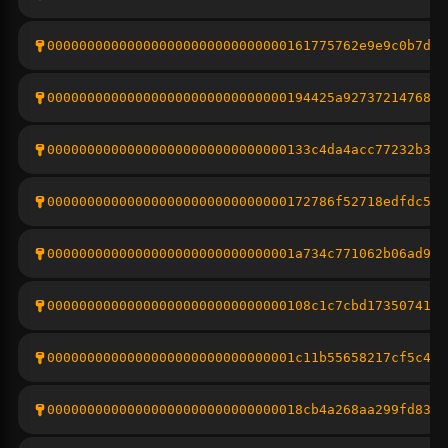
000000000000000000000000000000161775762e9e9c0b7d05
000000000000000000000000000000194425a92737214768f6
000000000000000000000000000000133c4da4acc77232b3c0
000000000000000000000000000000172786f52718edfdc5ee
0000000000000000000000000000001a734c771062b06ad94a
000000000000000000000000000000108c1c7cbd1735074159
0000000000000000000000000000001c11b55658217cf5c455
00000000000000000000000000000018cb4a268aa299fd8375