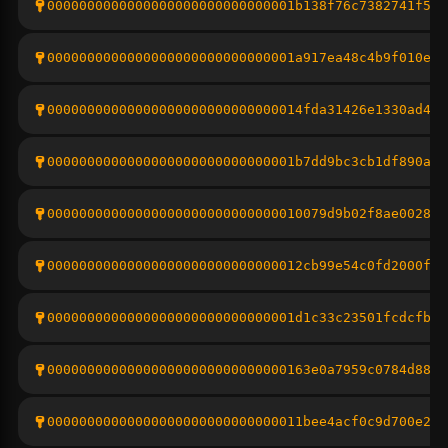
0000000000000000000000000000001b138f76c7382741f5aa
0000000000000000000000000000001a917ea48c4b9f010ecf
00000000000000000000000000000014fda31426e1330ad43f
0000000000000000000000000000001b7dd9bc3cb1df890a93
00000000000000000000000000000010079d9b02f8ae002802
00000000000000000000000000000012cb99e54c0fd2000fbc
0000000000000000000000000000001d1c33c23501fcdcfb27
000000000000000000000000000000163e0a7959c0784d88f3
00000000000000000000000000000011bee4acf0c9d700e277