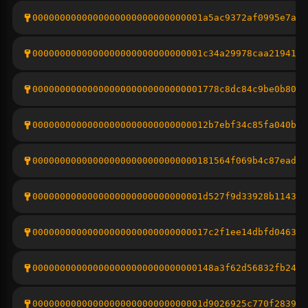
0000000000000000000000000000001a5ac9372af0995e7a5d
0000000000000000000000000000001c34a29978caa2194168
0000000000000000000000000000001778c8dc84c9be0b8033
00000000000000000000000000000012b7ebf34c85fa040bf5
000000000000000000000000000000181564f069b4c87eadcc
0000000000000000000000000000001d527f9d33928b114363
00000000000000000000000000000017c2f1ee14dbfd0463fb
000000000000000000000000000000148a3f62d56832fb24ae
0000000000000000000000000000001d9026925c770f28399c