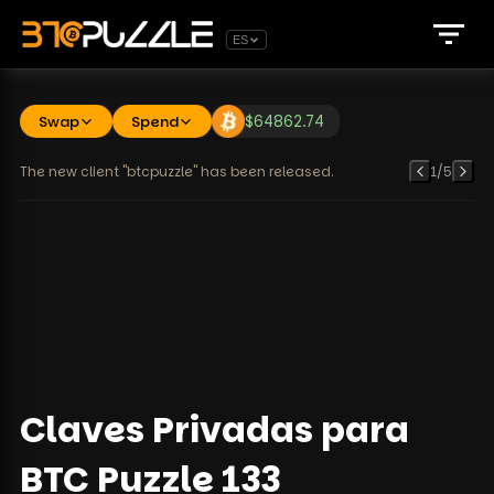
ES
Swap
Spend
$
64862.74
The new client "btcpuzzle" has been released.
1
/
5
Claves Privadas para
BTC Puzzle 133