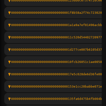
0000000000000000000000000000001250b0c6f574720ce62a
0000000000000000000000000000001f8b58a2f74c7230204e
0000000000000000000000000000001a1a9a7ef01496acbb74
00000000000000000000000000000011c520d54402720977fa
0000000000000000000000000000001d277ce007b6105d37b0
00000000000000000000000000000010fcb26051c1ae005857
00000000000000000000000000000017e5c028de6d36fe001b
000000000000000000000000000000153e1cc20babbe071e43
000000000000000000000000000000135fa6d475b4fb004b63