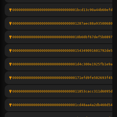
0000000000000000000000000000001bcd13c90a44b60efd66
0000000000000000000000000000001287aec88a93500680c4
00000000000000000000000000000010b60bf67def5b0897eb
000000000000000000000000000000154349091601792de5cd
0000000000000000000000000000001d4c300e1925fb1e9a2d
000000000000000000000000000000171efd9fe502693f45b9
00000000000000000000000000000011853cacc311d6095d77
0000000000000000000000000000001cd48aa4a2db460d54f5