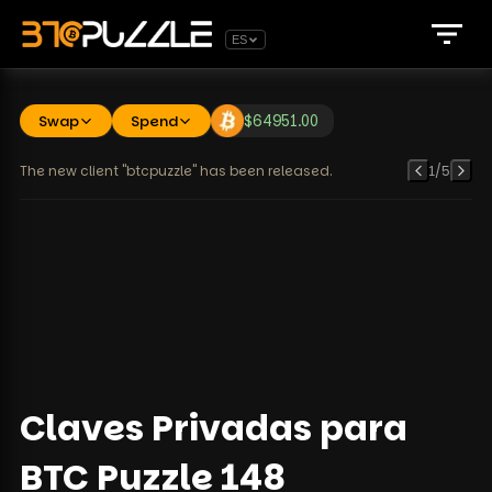
ES
Swap
Spend
$
64951.00
The new client "btcpuzzle" has been released.
1
/
5
Claves Privadas para
BTC Puzzle 148