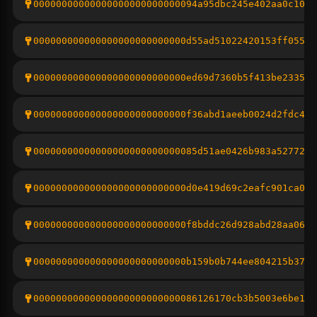
00000000000000000000000000094a95dbc245e402aa0c10cb
000000000000000000000000000d55ad51022420153ff05593
000000000000000000000000000ed69d7360b5f413be2335aa
000000000000000000000000000f36abd1aeeb0024d2fdc445
00000000000000000000000000085d51ae0426b983a52772fa
000000000000000000000000000d0e419d69c2eafc901ca025
000000000000000000000000000f8bddc26d928abd28aa06c7
000000000000000000000000000b159b0b744ee804215b37c1
00000000000000000000000000086126170cb3b5003e6be173