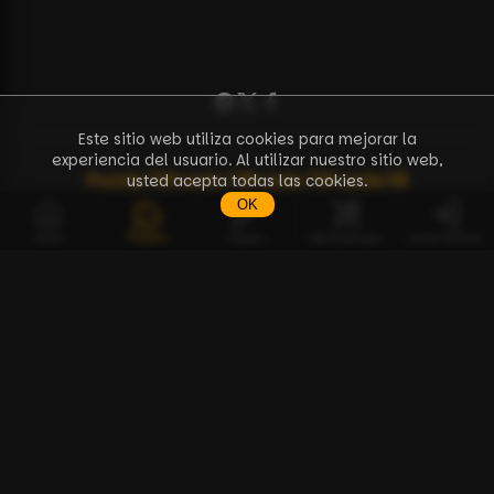
Este sitio web utiliza cookies para mejorar la
experiencia del usuario. Al utilizar nuestro sitio web,
Puzzle
71
Puzzle
72
Puzzle
73
Puzzle
38
usted acepta todas las cookies.
OK
Puzzles
Inicio
Claves
Herramientas
Iniciar Sesión
ES
Puzzles
Herramientas
BCPZ Token
Discusión
Guía de Cómo Empezar
Documentación de la API
Preguntas Frecuentes
Sobre nosotros
Contacto
Términos de uso
Política de privacidad
Contrato de venta a distancia
© Copyright 2023-2026 — BTC Puzzle
Solo Pool para el Desafío de Bitcoin Puzzle.