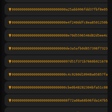
000000000000000000000000000a25abb996fdd37fbf8e053a
000000000000000000000000000e4f240ddfc8ea8501250b17
0000000000000000000000000008e70d5596546d82d5ee4cda
000000000000000000000000000de3a5afb0d857398f732363
00000000000000000000000000097d51f371b7660b921678a7
000000000000000000000000000c4c9260d10948a05857fa7f
000000000000000000000000000cbe0b48282304bfa51c08fe
0000000000000000000000000008f72a08a68b96fda147b511