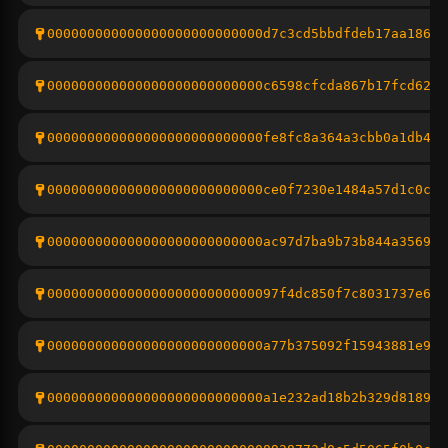
000000000000000000000000000d7c3cd5bbdfdeb17aa18624
000000000000000000000000000c6598cfcda867b17fcd629e
000000000000000000000000000fe8fc8a364a3cbb0a1db411
000000000000000000000000000ce0f7230e1484a57d1c0cf6
000000000000000000000000000ac97d7ba9b73b844a356934
00000000000000000000000000097f4dc850f7c8031737e657
000000000000000000000000000a77b375092f15943881e987
000000000000000000000000000a1e232ad18b2b329d818982