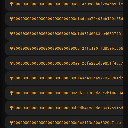
000000000000000000000000000ae14508edb0f2845890fe89
000000000000000000000000000efadbea70405cb139c75dfc
000000000000000000000000000dfd981d0683ee4035796fae
00000000000000000000000000095f24fe180ffd853b1b668c
000000000000000000000000000ae420fa221d8985ff4dc7b2
00000000000000000000000000081eade034a97702028ad777
000000000000000000000000000c0b181388dc8c2bf06534a4
000000000000000000000000000b9db418c0de030175515d55
000000000000000000000000000d2e2119e30a6829a7faef84