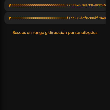
000000000000000000000000000d77533e6c96b33b403240fd
0000000000000000000000000008f1cb275dcf8c80df7840f0
Buscas un rango y dirección personalizados