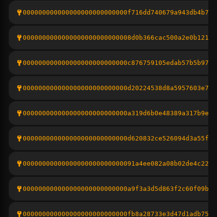
000000000000000000000000000f716dd740679a943db4b7df
0000000000000000000000000008d0b366cac500a2e0b12116
000000000000000000000000000c876759105edab57b5b97d1
000000000000000000000000000d20224538d8a5957603e792
000000000000000000000000000a319d6b0e48389a317b9e8e
000000000000000000000000000d620832ce526094d3a55ff2
00000000000000000000000000091a4ee082a08b02de4c22ae
000000000000000000000000000a9f3a3d5d863f2c60f09b6f
000000000000000000000000000fb8a28733e3d47d1adb7599