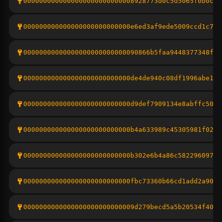
0000000000000000000000000008928773d0c5d5065f0b0c72
000000000000000000000000000e6ed3af9ede5009ccd1c748
00000000000000000000000000090866b5faa9448377348f1b
000000000000000000000000000de4de940c08df1996abe145
000000000000000000000000000d9def7909134e8abffc50d7
000000000000000000000000000b4a633989c45305981f022e
000000000000000000000000000b302e6b4a86c58229609770
000000000000000000000000000fbc73360b66cd1add2a9095
0000000000000000000000000009d279becd5a5b20534f40fd