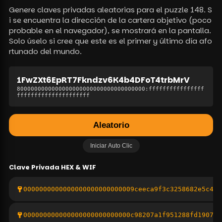
Genere claves privadas aleatorias para el puzzle 148. S
i se encuentra la dirección de la cartera objetivo (poco
probable en el navegador), se mostrará en la pantalla.
Solo úselo si cree que este es el primer y último día afo
rtunado del mundo.
1FwZXt6EpRT7Fkndzv6K4b4DFoT4trbMrV
8000000000000000000000000000000000000
:
ffffffffffffffff
fffffffffffffffffffff
Aleatorio
Iniciar Auto Clic
Clave Privada
HEX & WIF
0000000000000000000000000009ceeca9f3c3258682e5c4fb
000000000000000000000000000c98207a1f951288fd190732