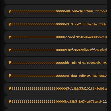
000000000000000000000000000d8b7d0e3672699122755dfb
000000000000000000000000000d313fcd2f4f3a7da123dc77
000000000000000000000000000c7aed78505064890552e0d4
000000000000000000000000000938fc8e69dba9ff2a3dcdc2
000000000000000000000000000bbf4dc7d767c2082d51952c
000000000000000000000000000e8fd8a1edb4051a6fa862a9
000000000000000000000000000d5c13bb55d1018349db3a6f
000000000000000000000000000bc88b5fbd54a673acd4111a