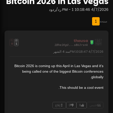
Bitcoin 2026 in Las Vegas
4/7/2026 10:18:46 PM - 1 رد/ردود
1
صفحة
theusa
0
1
1Bhe1KgU...sBUJrsnk
4/7/2026 10:18:47 PM
منذ
4 الشهر
Bitcoin 2026 is coming up this April in Las Vegas and it's
being called one of the biggest Bitcoin conferences
globally.
This should be a cool event.
اقتبس
0
0
إبلاغ