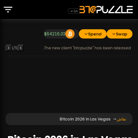
SA
$
64216.03
Spend
Swap
1
/
5
The new client "btcpuzzle" has been released.
نقاش
Bitcoin 2026 in Las Vegas