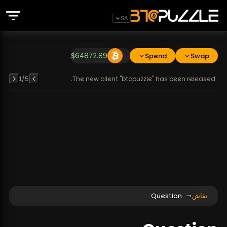
SA
$
64872.89
Spend
Swap
1
/
5
The new client "btcpuzzle" has been released.
نقاش
Question