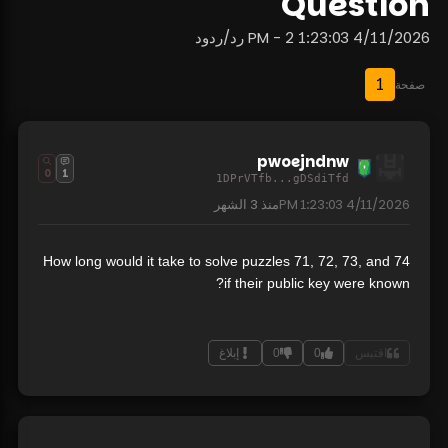
Question
4/11/2026 1:23:03 PM - 2 رد/ردود
1
صفحة
pwoejndnw
0
1
1DPrVTfb...gDSdiTfd
4/11/2026 1:23:03 PM
منذ
3 الشهر
How long would it take to solve puzzles 71, 72, 73, and 74
if their public key were known?
اقتبس
0
0
إبلاغ