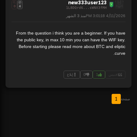
new333user123
0
4
1L8DQrd6...sWNX3fMH
4/11/2026 3:01:18 PM
منذ
3 الشهر
From the question i think you are a beginner. If you have
the public key, in max 10 min you can have the WIF key.
Before starting please read more about BTC and eliptic
curve.
اقتبس
1
0
إبلاغ
1
صفحة