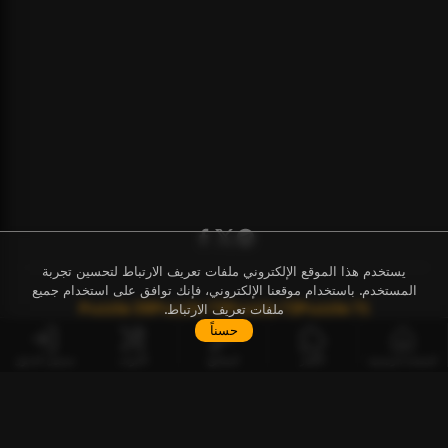
يستخدم هذا الموقع الإلكتروني ملفات تعريف الارتباط لتحسين تجربة
المستخدم. باستخدام موقعنا الإلكتروني، فإنك توافق على استخدام جميع
Puzzle
38
Puzzle
73
Puzzle
72
Puzzle
71
ملفات تعريف الارتباط.
حسناً
الصفحة الرئيسية
الألغاز
المفاتيح
الأدوات
تسجيل الدخول
SA
الألغاز
الأدوات
BCPZ Token
نقاش
كيفية البدء
توثيق API
الأسئلة الشائعة