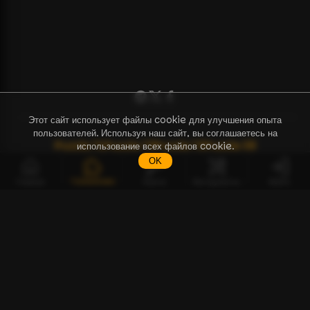
Этот сайт использует файлы cookie для улучшения опыта
пользователей. Используя наш сайт, вы соглашаетесь на
Puzzle
71
Puzzle
72
Puzzle
73
Puzzle
38
использование всех файлов cookie.
OK
Головоломки
Главная
Ключи
Инструменты
Войти
RU
Головоломки
Инструменты
BCPZ Token
Обсуждение
Руководство по началу работы
Документация по API
FAQ
О нас
Контакты
Условия использования
Политика конфиденциальности
Договор дистанционной продажи
© Copyright 2023-2026 — BTC Puzzle