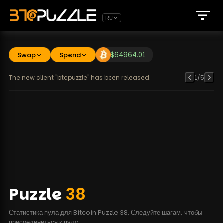
RU
Swap
Spend
$
64964.01
The new client "btcpuzzle" has been released.
1
/
5
Puzzle
38
Статистика пула для Bitcoin Puzzle 38. Следуйте шагам, чтобы
присоединиться к пулу.