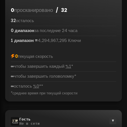
0
просканировано
/
32
32
осталось
0
диапазон
за последние 24 часа
1
диапазон
=
4,294,967,295
Ключи
0
текущая скорость
∞
чтобы завершить каждый
%1
*
∞
чтобы завершить головоломку
*
∞
осталось
%0
*
*
*
среднее время при текущей скорости
Гость
▼
Не в сети