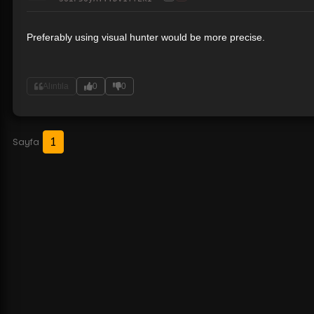
Preferably using visual hunter would be more precise.
Alıntıla
0
0
1
Sayfa