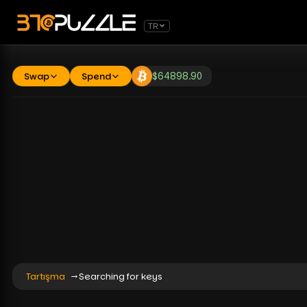
TR
Swap
Spend
$
64898.90
Tartışma
Searching for keys