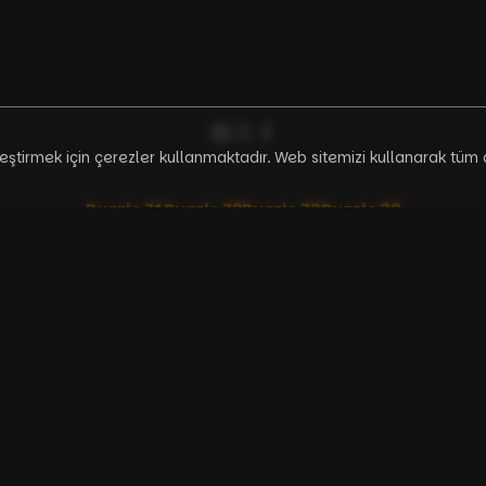
ileştirmek için çerezler kullanmaktadır. Web sitemizi kullanarak tüm 
Puzzle
71
Puzzle
72
Puzzle
73
Puzzle
38
TR
'lar
Araçlar
BCPZ Token
Tartışma
Nasıl Başlanır Rehberi
API Dökümantasyo
akkımızda
İletişim
Kullanım Şartları
Gizlilik Politikası
Mesafeli Satış Sözleşme
© Copyright 2023-2026 — BTC Puzzle
Bitcoin Puzzle için Solo Havuz.
❤️
Kahve ısmarlayın / Bağış