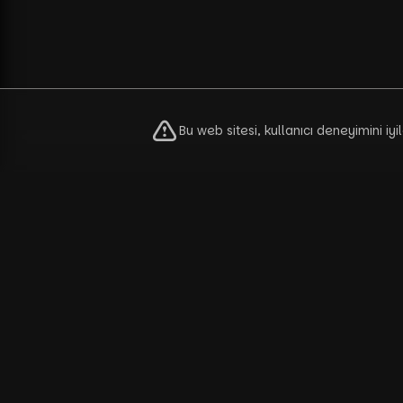
Bu web sitesi, kullanıcı deneyimini iy
Puzzle
H