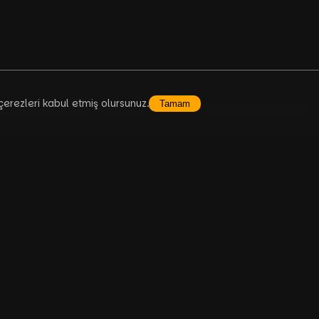
çerezleri kabul etmiş olursunuz.
Tamam
nu
SSS
si