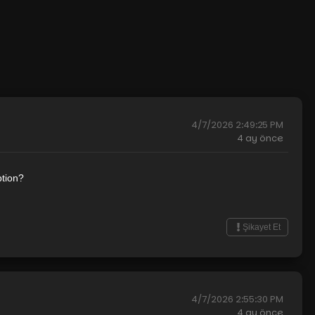
4/7/2026 2:49:25 PM
4 ay
önce
ption?
Şikayet Et
4/7/2026 2:55:30 PM
4 ay
önce