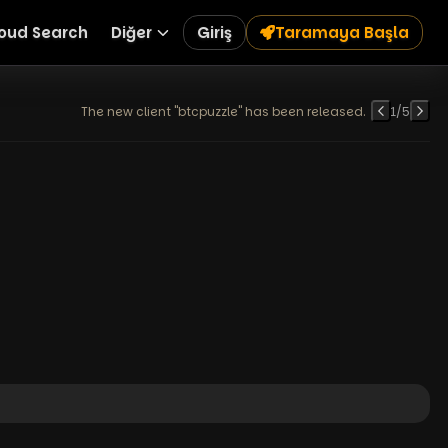
oud Search
Diğer
Giriş
Taramaya Başla
The new client "btcpuzzle" has been released.
1
/
5