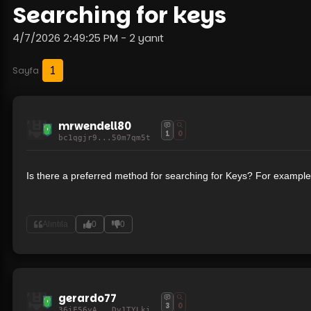
Searching for keys
4/7/2026 2:49:25 PM - 2 yanıt
1
Sayfa
mrwendell80
1
0
bc1qgjr9...50m7qm5t
Is there a preferred method for searching for Keys? For example
Alıntıla
0
0
gerardo77
3
0
36iF56yA...Dv1TYLki