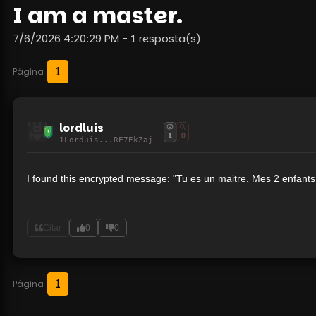
I am a master.
7/6/2026 4:20:29 PM - 1 resposta(s)
1
Página
lordluis
1
0
1Lorduis...RE7EkZaj
I found this encrypted message: "Tu es un maitre. Mes 2 enfants 
Citar
0
0
1
Página