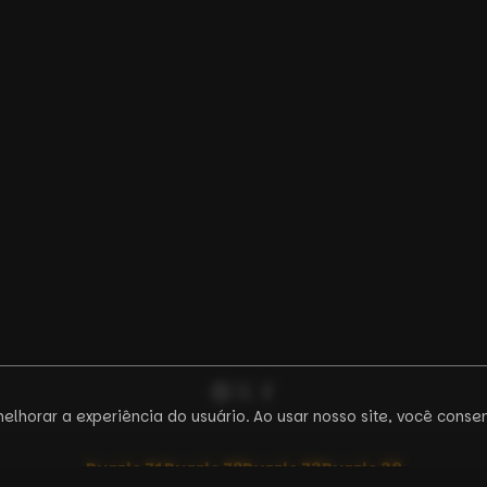
melhorar a experiência do usuário. Ao usar nosso site, você cons
Puzzle
71
Puzzle
72
Puzzle
73
Puzzle
38