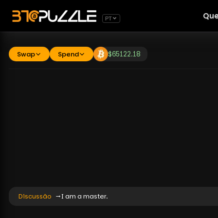
Que
PT
Swap
Spend
$
65122.18
Discussão
I am a master.