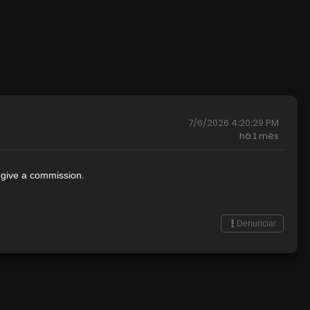
7/6/2026 4:20:29 PM
há
1 mês
l give a commission.
Denunciar